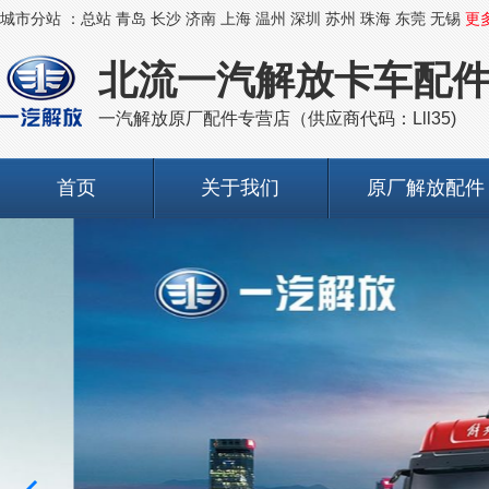
城市分站 ：
总站
青岛
长沙
济南
上海
温州
深圳
苏州
珠海
东莞
无锡
更
北流一汽解放卡车配
一汽解放原厂配件专营店（供应商代码：Lll35)
首页
关于我们
原厂解放配件