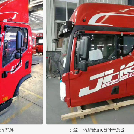
汽车配件
北流 一汽解放JH6驾驶室总成