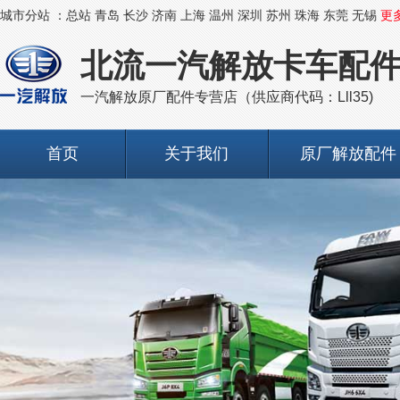
城市分站 ：
总站
青岛
长沙
济南
上海
温州
深圳
苏州
珠海
东莞
无锡
更
北流一汽解放卡车配
一汽解放原厂配件专营店（供应商代码：Lll35)
首页
关于我们
原厂解放配件